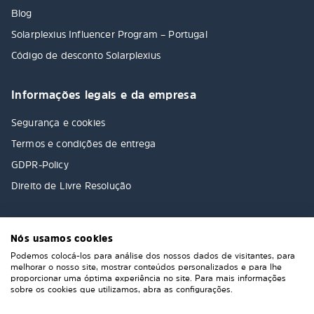
Blog
Solarplexius Influencer Program – Portugal
Código de desconto Solarplexius
Informações legais e da empresa
Segurança e cookies
Termos e condições de entrega
GDPR-Policy
Direito de Livre Resolução
Nós usamos cookies
Podemos colocá-los para análise dos nossos dados de visitantes, para
melhorar o nosso site, mostrar conteúdos personalizados e para lhe
proporcionar uma óptima experiência no site. Para mais informações
sobre os cookies que utilizamos, abra as configurações.