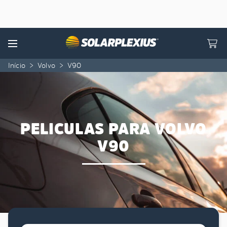
Skip to content
Menu
Início
>
Volvo
>
V90
PELICULAS PARA VOLVO
V90