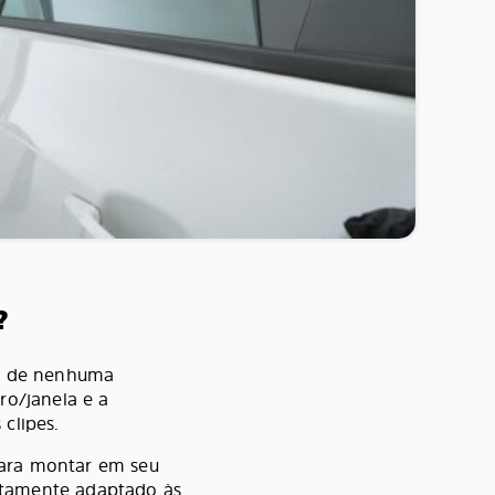
?
sa de nenhuma
ro/janela e a
clipes.
para montar em seu
itamente adaptado às