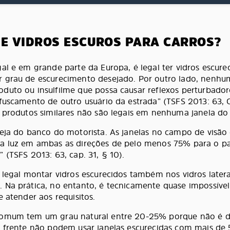
DE VIDROS ESCUROS PARA CARROS?
al e em grande parte da Europa, é legal ter vidros escure
 grau de escurecimento desejado. Por outro lado, nenhu
duto ou insulfilme que possa causar reflexos perturbador
fuscamento de outro usuário da estrada” (TSFS 2013: 63, Ca
e produtos similares não são legais em nenhuma janela do 
seja do banco do motorista. As janelas no campo de visã
da luz em ambas as direções de pelo menos 75% para o pa
 (TSFS 2013: 63, cap. 31, § 10).
 legal montar vidros escurecidos também nos vidros latera
 Na prática, no entanto, é tecnicamente quase impossível
e atender aos requisitos.
comum tem um grau natural entre 20-25% porque não é de
a frente não podem usar janelas escurecidas com mais de