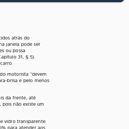
cidos atrás do
ma janela pode ser
es ou possa
pítulo 31, § 5).
carro.
o do motorista “devem
ra-brisa e pelo menos
is da frente, até
, pois não existe um
 vidro transparente.
 5% para atender aos