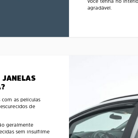
você tenha no interi
agradável.
S JANELAS
A?
s com as películas
 escurecidos de
são geralmente
recidas sem insulfilme