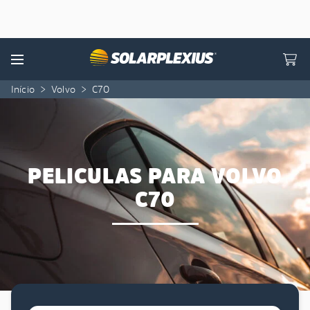
Skip to content
Menu
Início
>
Volvo
>
C70
PELICULAS PARA VOLVO
C70