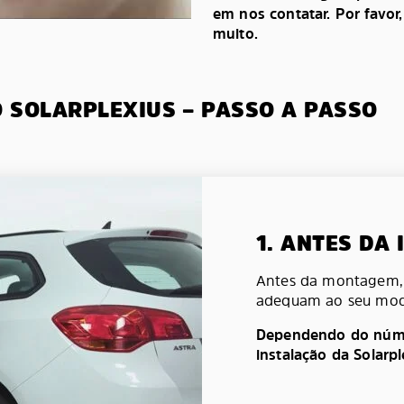
em nos contatar. Por favor
muito.
O SOLARPLEXIUS – PASSO A PASSO
1. ANTES DA
Antes da montagem, v
adequam ao seu mod
Dependendo do númer
instalação da Solarp