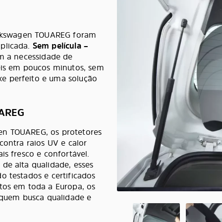
Volkswagen TOUAREG foram
mplicada.
Sem película –
m a necessidade de
néis em poucos minutos, sem
e perfeito e uma solução
UAREG
en TOUAREG, os protetores
contra raios UV e calor
is fresco e confortável.
de alta qualidade, esses
o testados e certificados
itos em toda a Europa, os
a quem busca qualidade e