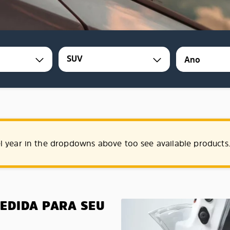
SUV
l year in the dropdowns above too see available products
MEDIDA PARA SEU