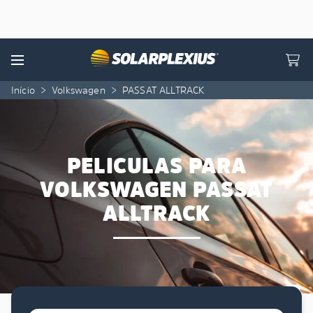
Skip to content
Menu
Início
>
Volkswagen
>
PASSAT ALLTRACK
PELICULAS PARA
VOLKSWAGEN PASSAT
ALLTRACK