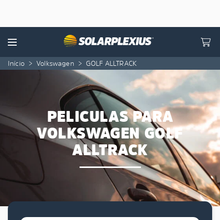
Skip to content
Menu
Início
>
Volkswagen
>
GOLF ALLTRACK
PELICULAS PARA
VOLKSWAGEN GOLF
ALLTRACK