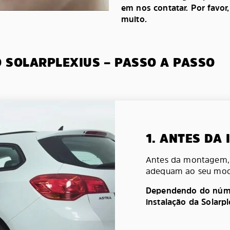
em nos contatar. Por favor
muito.
O SOLARPLEXIUS – PASSO A PASSO
1. ANTES DA
Antes da montagem, v
adequam ao seu mod
Dependendo do númer
instalação da Solarp