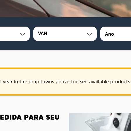
VAN
l year in the dropdowns above too see available products
MEDIDA PARA SEU