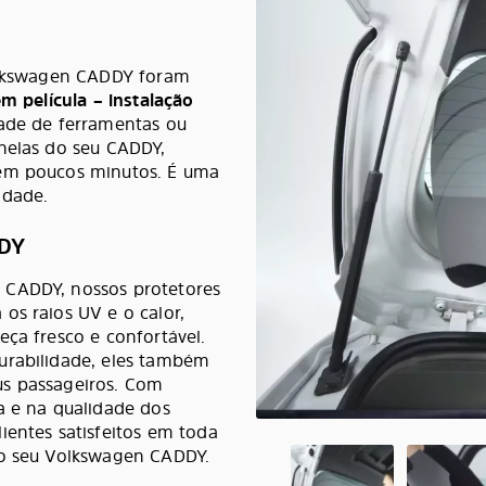
Volkswagen CADDY foram
m película – instalação
ade de ferramentas ou
anelas do seu CADDY,
 em poucos minutos. É uma
idade.
DDY
 CADDY, nossos protetores
os raios UV e o calor,
eça fresco e confortável.
urabilidade, eles também
us passageiros. Com
a e na qualidade dos
ientes satisfeitos em toda
 o seu Volkswagen CADDY.