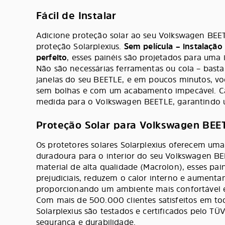
Fácil de Instalar
Adicione proteção solar ao seu Volkswagen BEE
proteção Solarplexius.
Sem película – instalação
perfeito
, esses painéis são projetados para uma i
Não são necessárias ferramentas ou cola – basta
janelas do seu BEETLE, e em poucos minutos, vo
sem bolhas e com um acabamento impecável. C
medida para o Volkswagen BEETLE, garantindo u
Proteção Solar para Volkswagen BEE
Os protetores solares Solarplexius oferecem uma
duradoura para o interior do seu Volkswagen B
material de alta qualidade (Macrolon), esses pai
prejudiciais, reduzem o calor interno e aumenta
proporcionando um ambiente mais confortável e
Com mais de 500.000 clientes satisfeitos em tod
Solarplexius são testados e certificados pelo T
segurança e durabilidade.