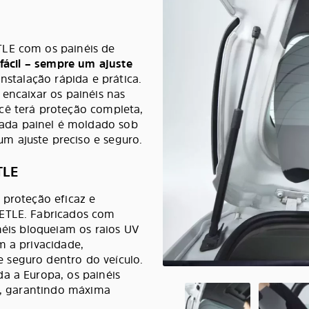
TLE com os painéis de
 fácil – sempre um ajuste
nstalação rápida e prática.
 encaixar os painéis nas
cê terá proteção completa,
ada painel é moldado sob
m ajuste preciso e seguro.
TLE
 proteção eficaz e
EETLE. Fabricados com
néis bloqueiam os raios UV
m a privacidade,
 seguro dentro do veículo.
a a Europa, os painéis
ÜV, garantindo máxima