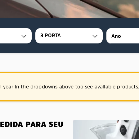
3 PORTA
l year in the dropdowns above too see available products
MEDIDA PARA SEU