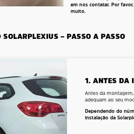
em nos contatar. Por favor
muito.
O SOLARPLEXIUS – PASSO A PASSO
1. ANTES DA
Antes da montagem, v
adequam ao seu mod
Dependendo do númer
instalação da Solarp