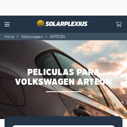
Skip to content
Menu
Início
>
Volkswagen
>
ARTEON
PELICULAS PARA
VOLKSWAGEN ARTEON