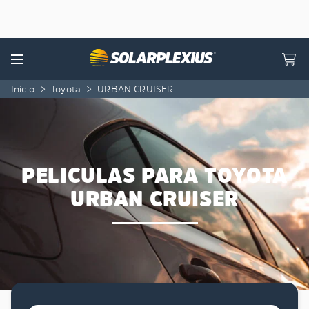
Skip to content
Menu
Início
>
Toyota
>
URBAN CRUISER
PELICULAS PARA TOYOTA
URBAN CRUISER