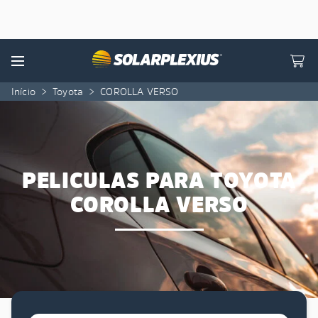
Skip to content
Menu
Início
>
Toyota
>
COROLLA VERSO
PELICULAS PARA TOYOTA
COROLLA VERSO