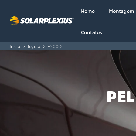
Skip to content
Home
Montagem
Contatos
Início
>
Toyota
>
AYGO X
PEL