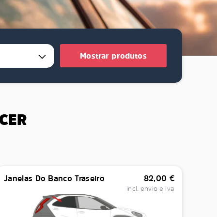
Mostrar produtos
ECER
Janelas Do Banco Traseiro
82,00
€
incl. envio e iva