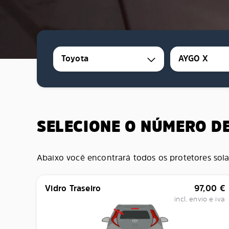
Toyota
AYGO X
SELECIONE O NÚMERO D
Abaixo você encontrará todos os protetores sola
Vidro Traseiro
97,00
€
incl. envio e iva