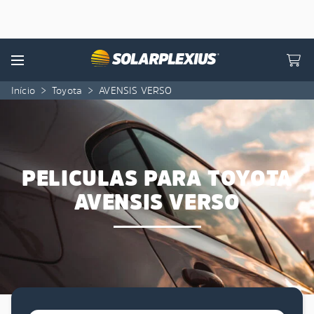
Skip to content
Menu
Início
>
Toyota
>
AVENSIS VERSO
PELICULAS PARA TOYOTA
AVENSIS VERSO