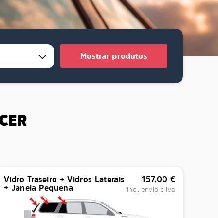
5
Mostrar produtos
ECER
Vidro Traseiro + Vidros Laterais
157,00
€
+ Janela Pequena
incl. envio e iva