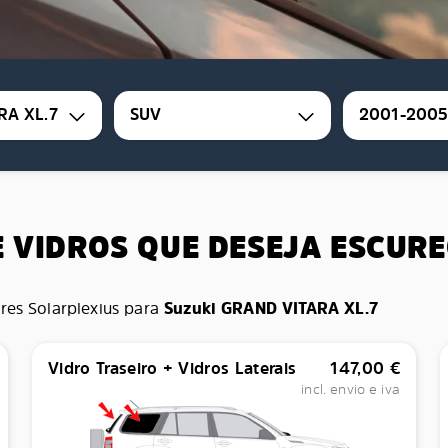
RA XL.7
SUV
2001-200
E VIDROS QUE DESEJA ESCUR
res Solarplexius para
Suzuki GRAND VITARA XL.7
Vidro Traseiro + Vidros Laterais
147,00
€
incl. envio e iva