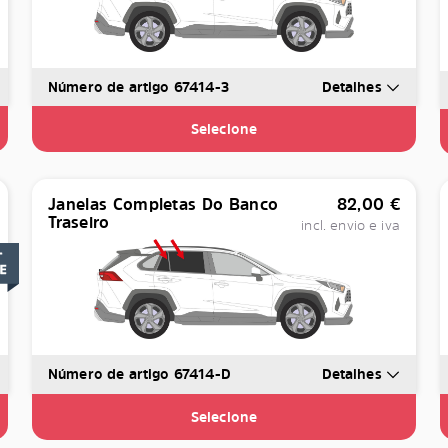
Número de artigo 67414-3
Detalhes
Selecione
Janelas Completas Do Banco
82,00
€
Traseiro
incl. envio e iva
Número de artigo 67414-D
Detalhes
Selecione