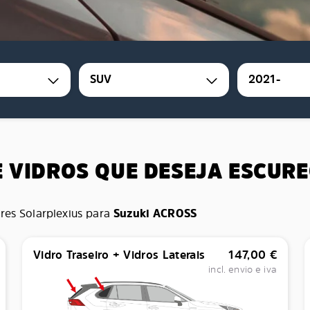
SUV
2021-
E VIDROS QUE DESEJA ESCUR
res Solarplexius para
Suzuki ACROSS
Vidro Traseiro + Vidros Laterais
147,00
€
incl. envio e iva