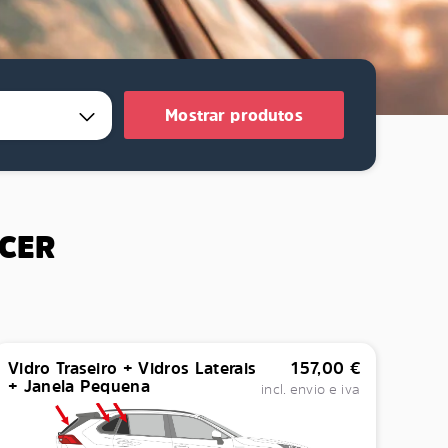
Mostrar produtos
ECER
Vidro Traseiro + Vidros Laterais
157,00
€
+ Janela Pequena
incl. envio e iva