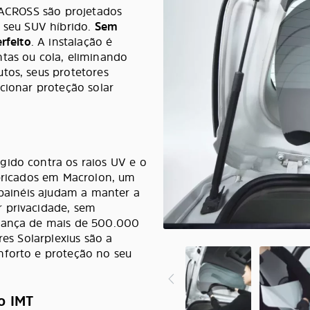
i ACROSS são projetados
o seu SUV híbrido.
Sem
rfeito
. A instalação é
ntas ou cola, eliminando
tos, seus protetores
cionar proteção solar
gido contra os raios UV e o
abricados em Macrolon, um
 painéis ajudam a manter a
 privacidade, sem
fiança de mais de 500.000
res Solarplexius são a
nforto e proteção no seu
o IMT