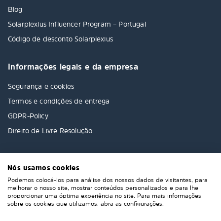
Blog
Solarplexius Influencer Program – Portugal
Código de desconto Solarplexius
Informações legais e da empresa
Segurança e cookies
Termos e condições de entrega
GDPR-Policy
Direito de Livre Resolução
Nós usamos cookies
Podemos colocá-los para análise dos nossos dados de visitantes, para
melhorar o nosso site, mostrar conteúdos personalizados e para lhe
proporcionar uma óptima experiência no site. Para mais informações
sobre os cookies que utilizamos, abra as configurações.