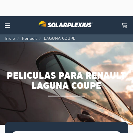
Skip to content
Menu
Início
>
Renault
>
LAGUNA COUPE
PELICULAS PARA RENAULT
LAGUNA COUPE