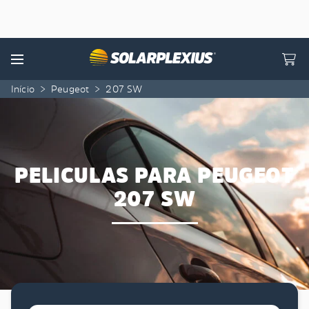
Skip to content
Menu
Início
>
Peugeot
>
207 SW
PELICULAS PARA PEUGEOT
207 SW