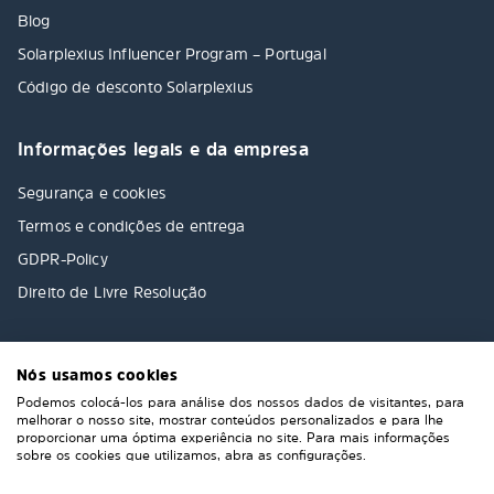
Blog
Solarplexius Influencer Program – Portugal
Código de desconto Solarplexius
Informações legais e da empresa
Segurança e cookies
Termos e condições de entrega
GDPR-Policy
Direito de Livre Resolução
Nós usamos cookies
Podemos colocá-los para análise dos nossos dados de visitantes, para
melhorar o nosso site, mostrar conteúdos personalizados e para lhe
proporcionar uma óptima experiência no site. Para mais informações
sobre os cookies que utilizamos, abra as configurações.