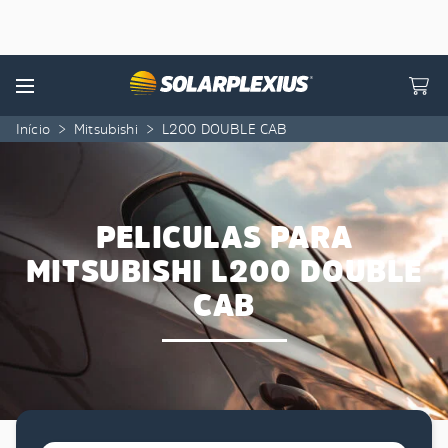
Skip to content
Menu
Início
>
Mitsubishi
>
L200 DOUBLE CAB
PELICULAS PARA
MITSUBISHI L200 DOUBLE
CAB