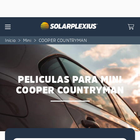
Skip to content
Menu
Início
>
Mini
>
COOPER COUNTRYMAN
PELICULAS PARA MINI
COOPER COUNTRYMAN