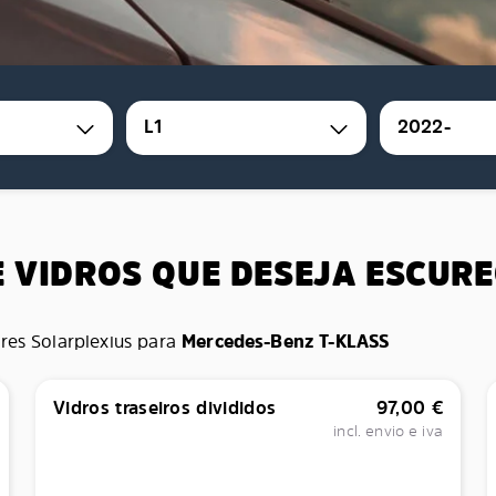
L1
2022-
E VIDROS QUE DESEJA ESCUR
res Solarplexius para
Mercedes-Benz T-KLASS
Vidros traseiros divididos
97,00
€
incl. envio e iva