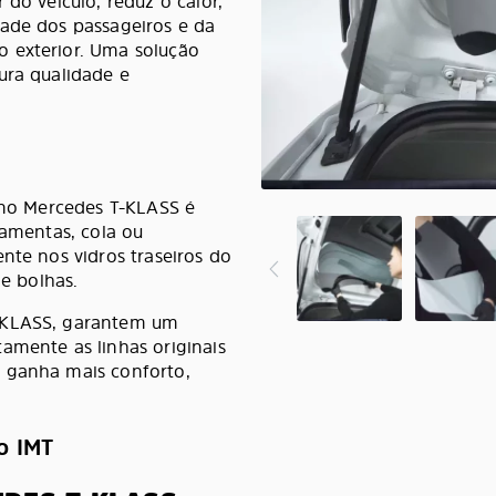
 do veículo, reduz o calor,
dade dos passageiros e da
o exterior. Uma solução
ura qualidade e
s no Mercedes T-KLASS é
ramentas, cola ou
nte nos vidros traseiros do
de bolhas.
T-KLASS, garantem um
amente as linhas originais
o ganha mais conforto,
o IMT