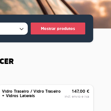
Mostrar produtos
ECER
Vidro Traseiro / Vidro Traseiro
147,00
€
+ Vidros Laterais
incl. envio e iva