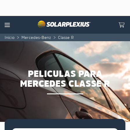
Skip to content
Menu
Início
>
Mercedes-Benz
>
Classe R
PELICULAS PARA
MERCEDES CLASSE R