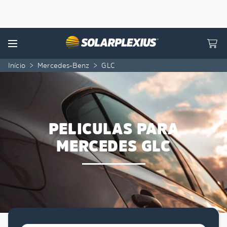
Skip to content
Menu
Início
>
Mercedes-Benz
>
GLC
PELICULAS PARA
MERCEDES GLC