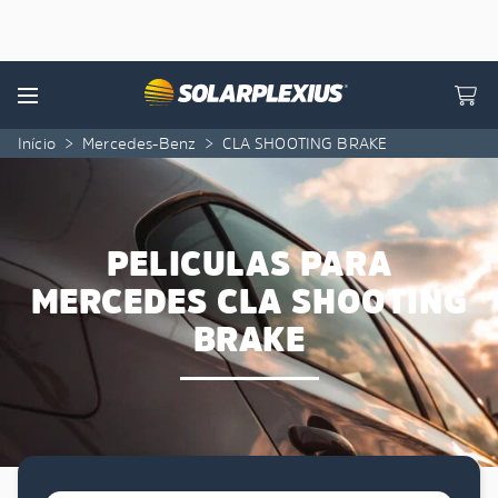
Skip to content
Menu
Início
>
Mercedes-Benz
>
CLA SHOOTING BRAKE
PELICULAS PARA
MERCEDES CLA SHOOTING
BRAKE