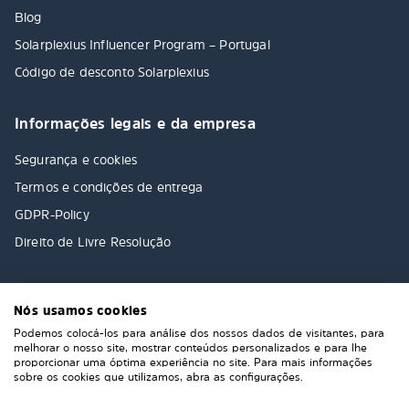
Blog
Solarplexius Influencer Program – Portugal
Código de desconto Solarplexius
Informações legais e da empresa
Segurança e cookies
Termos e condições de entrega
GDPR-Policy
Direito de Livre Resolução
Nós usamos cookies
Podemos colocá-los para análise dos nossos dados de visitantes, para
melhorar o nosso site, mostrar conteúdos personalizados e para lhe
proporcionar uma óptima experiência no site. Para mais informações
sobre os cookies que utilizamos, abra as configurações.