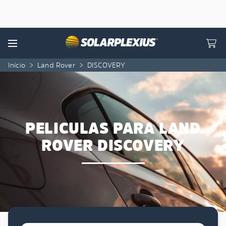
Skip to content
Menu
Início
>
Land Rover
>
DISCOVERY
PELICULAS PARA LAND
ROVER DISCOVERY