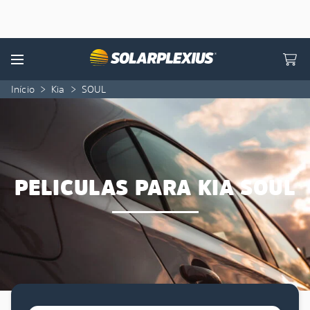
Skip to content
Menu
Início
>
Kia
>
SOUL
PELICULAS PARA KIA SOUL