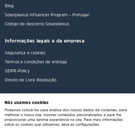
Blog
Solarplexius Influencer Program – Portugal
Código de desconto Solarplexius
Informações legais e da empresa
Segurança e cookies
Termos e condições de entrega
GDPR-Policy
Direito de Livre Resolução
Nós usamos cookies
Podemos colocá-los para análise dos nossos dados de visitantes, para
melhorar o nosso site, mostrar conteúdos personalizados e para lhe
proporcionar uma óptima experiência no site. Para mais informações
sobre os cookies que utilizamos, abra as configurações.