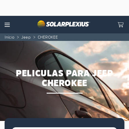
Skip to content
Menu
Início
>
Jeep
>
CHEROKEE
PELICULAS PARA JEEP
CHEROKEE