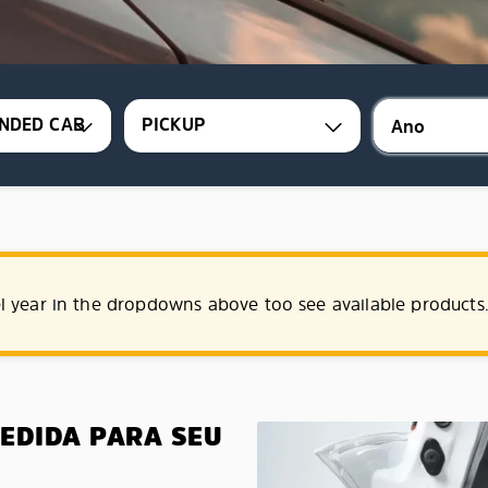
NDED CAB
PICKUP
l year in the dropdowns above too see available products
MEDIDA PARA SEU