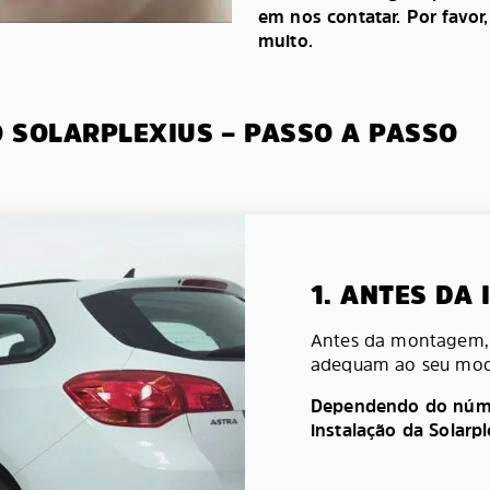
em nos contatar. Por favor
muito.
O SOLARPLEXIUS – PASSO A PASSO
1. ANTES DA
Antes da montagem, v
adequam ao seu mod
Dependendo do númer
instalação da Solarp