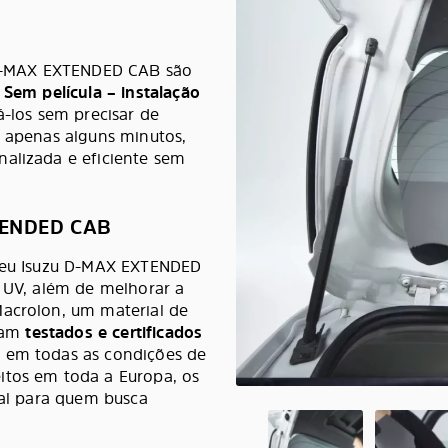
u D-MAX EXTENDED CAB são
.
Sem película – instalação
á-los sem precisar de
a apenas alguns minutos,
nalizada e eficiente sem
XTENDED CAB
 seu Isuzu D-MAX EXTENDED
s UV, além de melhorar a
Macrolon, um material de
oram
testados e certificados
e em todas as condições de
itos em toda a Europa, os
eal para quem busca