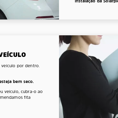
instalação da Solarp
 VEÍCULO
veículo por dentro.
esteja bem seco.
u veículo, cubra-o ao
comendamos fita