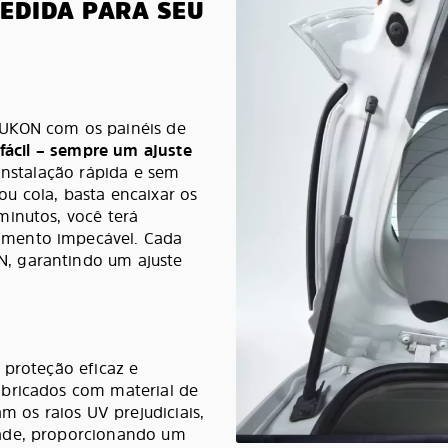
MEDIDA PARA SEU
YUKON com os painéis de
 fácil – sempre um ajuste
instalação rápida e sem
u cola, basta encaixar os
minutos, você terá
amento impecável. Cada
, garantindo um ajuste
 proteção eficaz e
abricados com material de
m os raios UV prejudiciais,
dade, proporcionando um