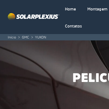
Skip to content
Home
Montagem
Contatos
Início
>
GMC
>
YUKON
PELI