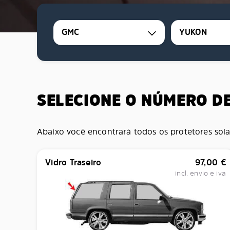
GMC
YUKON
SELECIONE O NÚMERO D
Abaixo você encontrará todos os protetores sola
Vidro Traseiro
97,00
€
incl. envio e iva