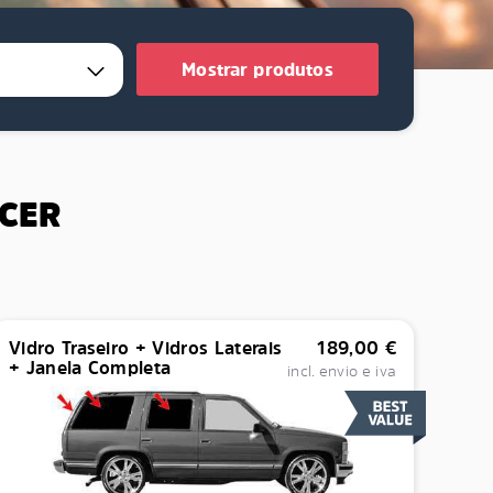
Mostrar produtos
ECER
Vidro Traseiro + Vidros Laterais
189,00
€
+ Janela Completa
incl. envio e iva