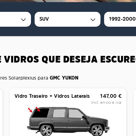
SUV
1992-2000
E VIDROS QUE DESEJA ESCUR
res Solarplexius para
GMC YUKON
Vidro Traseiro + Vidros Laterais
147,00
€
incl. envio e iva