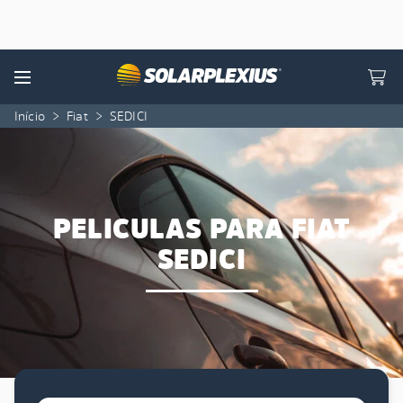
Skip to content
Menu
Início
>
Fiat
>
SEDICI
PELICULAS PARA FIAT
SEDICI