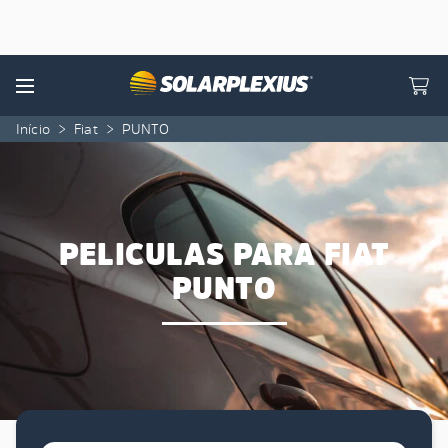
Skip to content
Menu
Início
>
Fiat
>
PUNTO
PELICULAS PARA FIAT
PUNTO