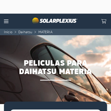
Skip to content
Menu
Início
>
Daihatsu
>
MATERIA
PELICULAS PARA
DAIHATSU MATERIA