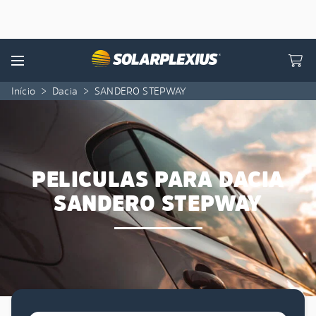
Skip to content
Menu
Início
>
Dacia
>
SANDERO STEPWAY
PELICULAS PARA DACIA
SANDERO STEPWAY