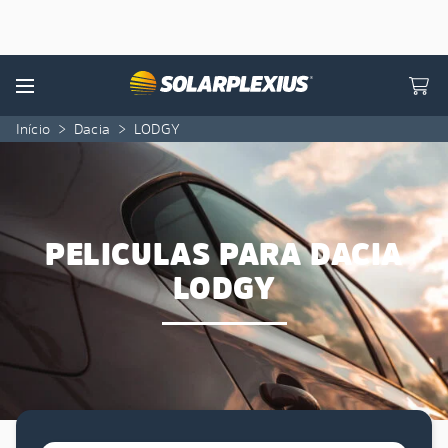
Skip to content
Menu
Início
>
Dacia
>
LODGY
PELICULAS PARA DACIA
LODGY