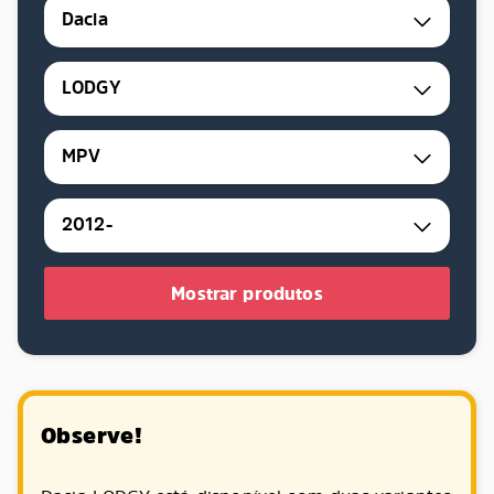
Dacia
LODGY
MPV
2012-
Mostrar produtos
Observe!