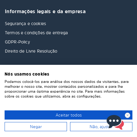
Informações legais e da empresa
Segurança e cookies
Termos e condições de entrega
GDPR-Policy
Direito de Livre Resolução
Nós usamos cookies
Podemos colocá-los para análise dos nossos dados de visitantes, para
melhorar o nosso site, mostrar conteúdos personalizados e para lhe
proporcionar uma óptima experiência no site. Para mais informações
sobre os cookies que utilizamos, abra as configurações.
Aceitar todos
Negar
Não, ajustar
© 2026 Solarplexius. All rights reserved.