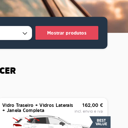
Mostrar produtos
ECER
Vidro Traseiro + Vidros Laterais
162,00
€
+ Janela Completa
incl. envio e iva