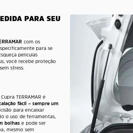
MEDIDA PARA SEU
TERRAMAR
com os
especificamente para se
Esqueça películas
us, você recebe proteção
sem stress.
seu Cupra TERRAMAR é
talação fácil – sempre um
cisão para encaixar
do o uso de ferramentas,
m bolhas
e pode ser
soa, mesmo sem