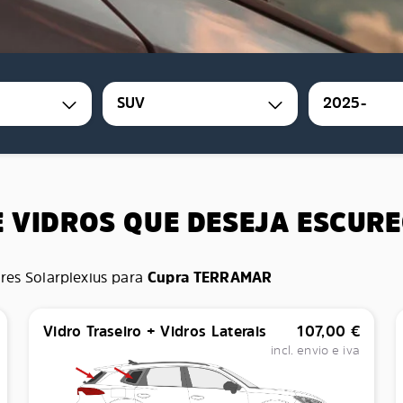
SUV
2025-
E VIDROS QUE DESEJA ESCUR
res Solarplexius para
Cupra TERRAMAR
Vidro Traseiro + Vidros Laterais
107,00
€
incl. envio e iva