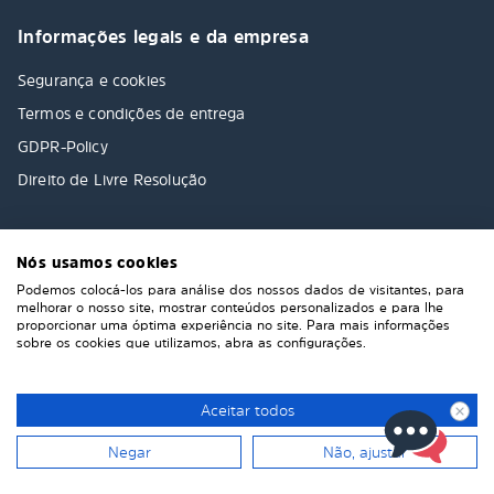
Informações legais e da empresa
Segurança e cookies
Termos e condições de entrega
GDPR-Policy
Direito de Livre Resolução
Nós usamos cookies
Podemos colocá-los para análise dos nossos dados de visitantes, para
melhorar o nosso site, mostrar conteúdos personalizados e para lhe
proporcionar uma óptima experiência no site. Para mais informações
sobre os cookies que utilizamos, abra as configurações.
Aceitar todos
Negar
Não, ajustar
© 2026 Solarplexius. All rights reserved.