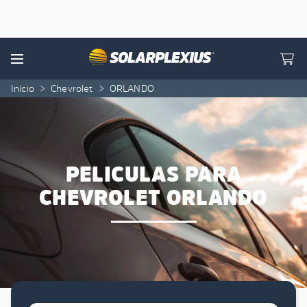
Skip to content
Menu
Início
>
Chevrolet
>
ORLANDO
PELICULAS PARA
CHEVROLET ORLANDO