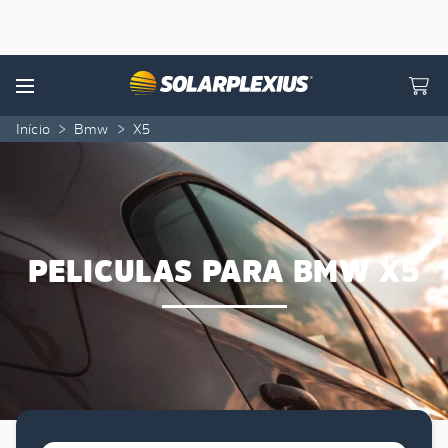
Skip to content
Menu
Início
>
Bmw
>
X5
PELICULAS PARA BMW X5