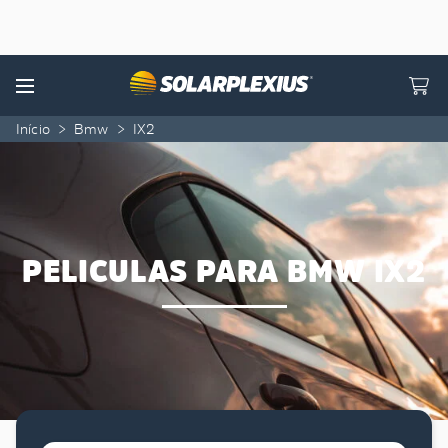
Skip to content
Menu
Início
>
Bmw
>
IX2
PELICULAS PARA BMW IX2