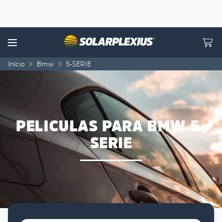
Skip to content
Menu
Início
>
Bmw
>
5-SERIE
PELICULAS PARA BMW 5-
SERIE