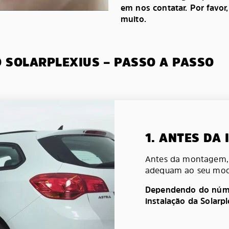
em nos contatar. Por favor
muito.
O SOLARPLEXIUS – PASSO A PASSO
1. ANTES DA
Antes da montagem, v
adequam ao seu mod
Dependendo do númer
instalação da Solarp