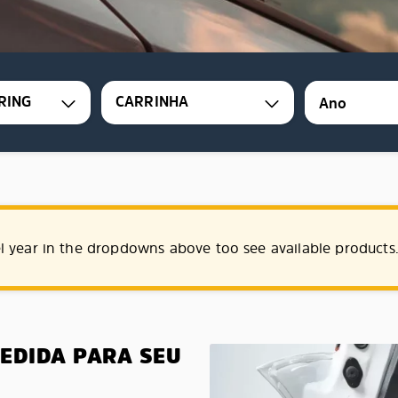
RING
CARRINHA
l year in the dropdowns above too see available products
MEDIDA PARA SEU