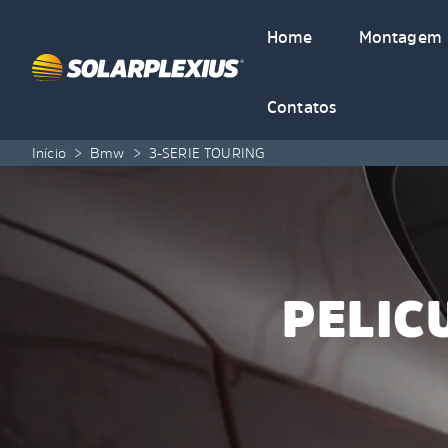
Skip to content
Home
Montagem
Contatos
Início
>
Bmw
>
3-SERIE TOURING
PELIC