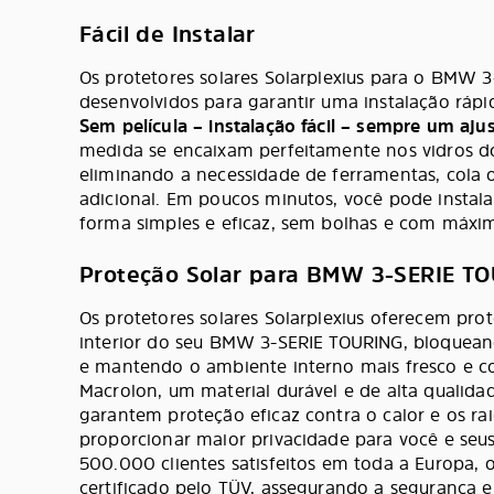
Fácil de Instalar
Os protetores solares Solarplexius para o BMW 
desenvolvidos para garantir uma instalação ráp
Sem película – instalação fácil – sempre um ajus
medida se encaixam perfeitamente nos vidros d
eliminando a necessidade de ferramentas, cola 
adicional. Em poucos minutos, você pode instala
forma simples e eficaz, sem bolhas e com máxima
Proteção Solar para BMW 3-SERIE T
Os protetores solares Solarplexius oferecem pro
interior do seu BMW 3-SERIE TOURING, bloqueand
e mantendo o ambiente interno mais fresco e c
Macrolon, um material durável e de alta qualidad
garantem proteção eficaz contra o calor e os ra
proporcionar maior privacidade para você e seu
500.000 clientes satisfeitos em toda a Europa, o
certificado pelo TÜV, assegurando a segurança e