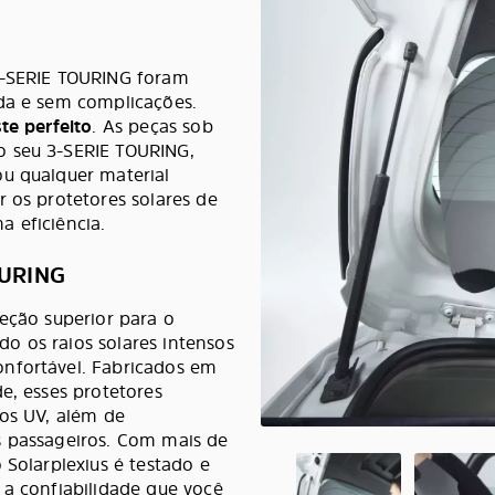
3-SERIE TOURING foram
ida e sem complicações.
te perfeito
. As peças sob
o seu 3-SERIE TOURING,
ou qualquer material
r os protetores solares de
 eficiência.
OURING
teção superior para o
o os raios solares intensos
onfortável. Fabricados em
e, esses protetores
ios UV, além de
s passageiros. Com mais de
 Solarplexius é testado e
 a confiabilidade que você