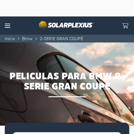
Skip to content
Menu
Início
>
Bmw
>
2-SERIE GRAN COUPÉ
PELICULAS PARA BMW 2-
SERIE GRAN COUPÉ