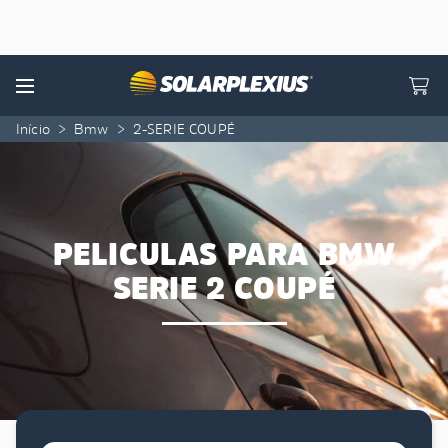
Skip to content
Menu
Início
>
Bmw
>
2-SERIE COUPÉ
PELICULAS PARA BMW
SERIE 2 COUPÉ