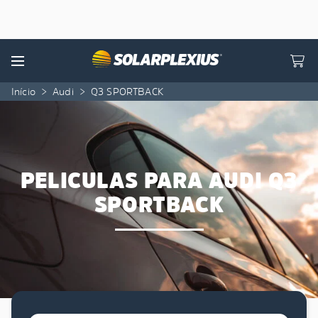
Skip to content
Menu
Início
>
Audi
>
Q3 SPORTBACK
PELICULAS PARA AUDI Q3
SPORTBACK