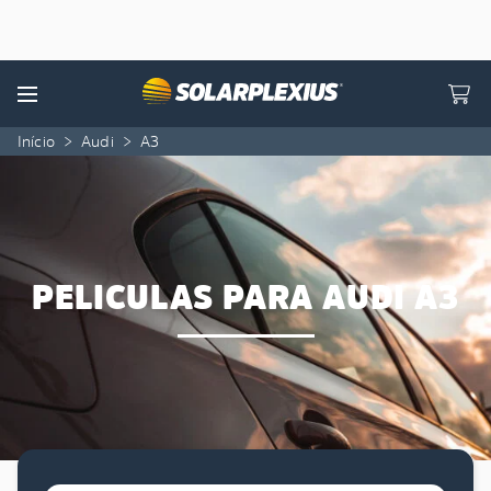
Skip to content
Menu
Início
>
Audi
>
A3
PELICULAS PARA AUDI A3