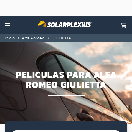
Skip to content
Menu
Início
>
Alfa Romeo
>
GIULIETTA
PELICULAS PARA ALFA
ROMEO GIULIETTA