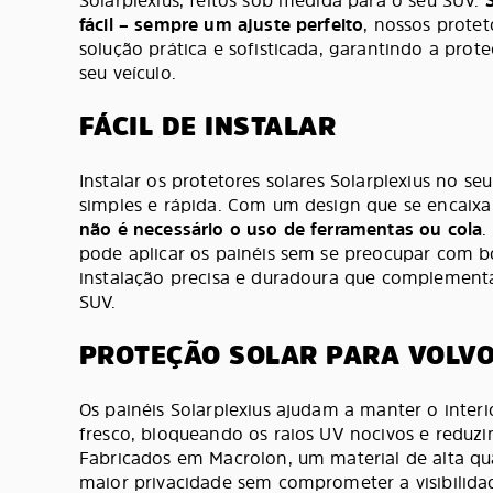
Solarplexius, feitos sob medida para o seu SUV.
fácil – sempre um ajuste perfeito
, nossos prote
solução prática e sofisticada, garantindo a prote
seu veículo.
FÁCIL DE INSTALAR
Instalar os protetores solares Solarplexius no s
simples e rápida. Com um design que se encaixa 
não é necessário o uso de ferramentas ou cola
.
pode aplicar os painéis sem se preocupar com 
instalação precisa e duradoura que complement
SUV.
PROTEÇÃO SOLAR PARA VOLVO
Os painéis Solarplexius ajudam a manter o inter
fresco, bloqueando os raios UV nocivos e reduzin
Fabricados em Macrolon, um material de alta qu
maior privacidade sem comprometer a visibilid