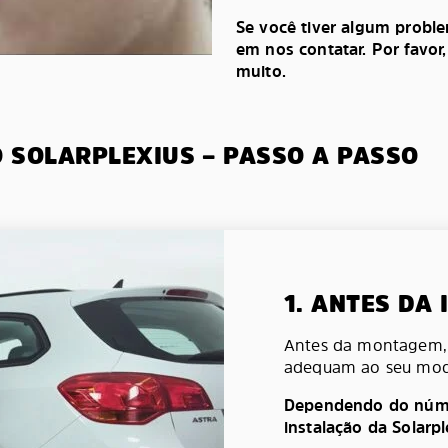
Se você tiver algum probl
em nos contatar. Por favor
muito.
O SOLARPLEXIUS – PASSO A PASSO
1. ANTES DA
Antes da montagem, v
adequam ao seu mod
Dependendo do númer
instalação da Solarp