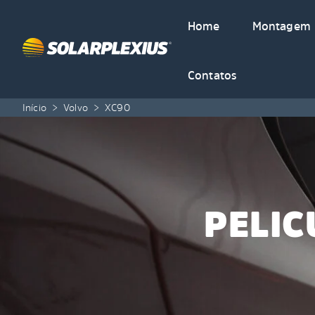
Skip to content
Home
Montagem
Contatos
Início
>
Volvo
>
XC90
PELIC