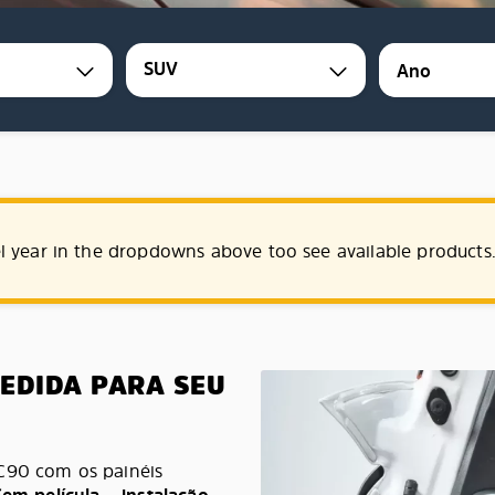
SUV
l year in the dropdowns above too see available products
MEDIDA PARA SEU
XC90 com os painéis