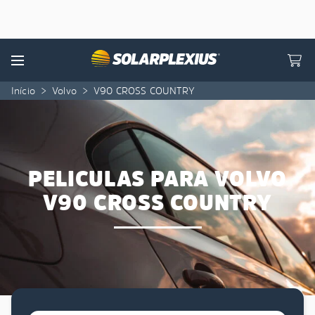
Skip to content
Menu
Início
>
Volvo
>
V90 CROSS COUNTRY
PELICULAS PARA VOLVO
V90 CROSS COUNTRY