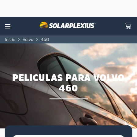
Skip to content
Menu
Início
>
Volvo
>
460
PELICULAS PARA VOLVO
460