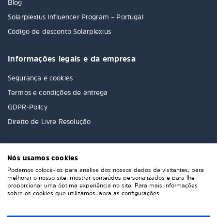
Blog
Solarplexius Influencer Program – Portugal
Código de desconto Solarplexius
Informações legais e da empresa
Segurança e cookies
Termos e condições de entrega
GDPR-Policy
Direito de Livre Resolução
Nós usamos cookies
Podemos colocá-los para análise dos nossos dados de visitantes, para
melhorar o nosso site, mostrar conteúdos personalizados e para lhe
proporcionar uma óptima experiência no site. Para mais informações
sobre os cookies que utilizamos, abra as configurações.